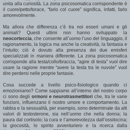
unita alla curiosità. La zona psicosomatica corrispondente è
il cuore/petto/torace, “farlo col cuore” significa, infatti, farlo
amorevolmente.
Ma allora che differenza c’è tra noi esseri umani e gli
animali? Questi ultimi non hanno sviluppato la
neocorteccia
, che consente all’uomo l’uso del linguaggio, il
ragionamento, la logica ma anche la creatività, la fantasia e
l’intuito; ciò è dovuto alla presenza dei due emisferi
specializzati in maniera differente. La zona psicosomatica
corrisponde alla testa/collo/braccia, “agire di testa” vuol dire
usare la ragione mentre “avere la testa tra le nuvole” vuol
dire perdersi nelle proprie fantasie.
Cosa succede a livello psico-fisiologico quando ci
emozioniamo? Come sappiamo all’interno del nostro corpo
ci sono degli
ormoni e neurotrasmettitori
che, tra le varie
funzioni, influenzano il nostro umore e comportamento. La
rabbia e la sessualità, per esempio, sono determinate da alti
valori di testosterone, sia nell’uomo che nella donna; la
paura dal cortisolo; la cura e l’amorevolezza dall’ossitocina;
la giocosità, lo spirito avventuriero e la ricerca dalla