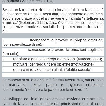
dopamina (Montecucco, 2010).
Se da un lato le emozioni sono innate, dall’altro la capacità
di riconoscerle (in noi e negli altri), di esprimerle e gestirle si
acquisisce grazie a quella che viene chiamata “
intelligenza
emotiva
” (Goleman, 1995). Essa è definita come l'insieme di
competenze emotive e sociali che permettono all'individuo
di:
riconoscere e provare le proprie emozioni
·
(consapevolezza di sé);
riconoscere e provare le emozioni degli altri
·
(empatia);
regolare e gestire le proprie emozioni (autocontrollo);
·
motivarsi per raggiungere obiettivi (motivazione);
·
entrare in relazione con gli altri (abilità sociale).
·
La mancanza di tale capacità è detta alessitimia, dal
greco
a
= mancanza, lexis= parola e thymos= emozione:
letteralmente “non avere le parole per le emozioni”.
Lo sviluppo dell’intelligenza emotiva avviene durante tutto
l’arco della vita, a cominciare dai primissimi momenti dopo