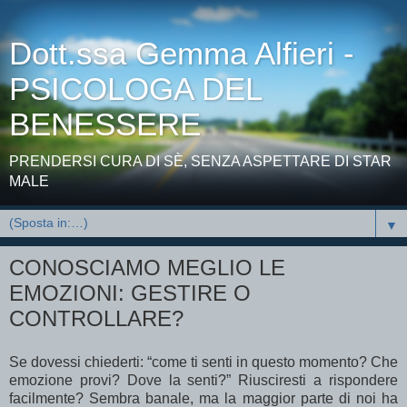
Dott.ssa Gemma Alfieri -
PSICOLOGA DEL
BENESSERE
PRENDERSI CURA DI SÈ, SENZA ASPETTARE DI STAR
MALE
▼
CONOSCIAMO MEGLIO LE
EMOZIONI: GESTIRE O
CONTROLLARE?
Se dovessi chiederti: “come ti senti in questo momento? Che
emozione provi? Dove la senti?” Riusciresti a rispondere
facilmente? Sembra banale, ma la maggior parte di noi ha