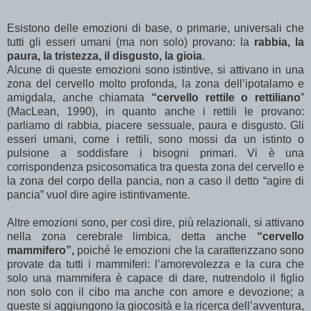
Esistono delle emozioni di base, o primarie, universali che
tutti gli esseri umani (ma non solo) provano: la
rabbia, la
paura, la tristezza, il disgusto, la gioia
.
Alcune di queste emozioni sono istintive, si attivano in una
zona del cervello molto profonda, la zona dell’ipotalamo e
amigdala, anche chiamata
“cervello rettile o rettiliano
”
(MacLean, 1990), in quanto anche i rettili le provano:
parliamo di rabbia, piacere sessuale, paura e disgusto. Gli
esseri umani, come i rettili, sono mossi da un istinto o
pulsione a soddisfare i bisogni primari. Vi è una
corrispondenza psicosomatica tra questa zona del cervello e
la zona del corpo della pancia, non a caso il detto “agire di
pancia” vuol dire agire istintivamente.
Altre emozioni sono, per così dire, più relazionali, si attivano
nella zona cerebrale limbica, detta anche
“cervello
mammifero”,
poiché le emozioni che la caratterizzano sono
provate da tutti i mammiferi: l’amorevolezza e la cura che
solo una mammifera è capace di dare, nutrendolo il figlio
non solo con il cibo ma anche con amore e devozione; a
queste si aggiungono la giocosità e la ricerca dell’avventura,