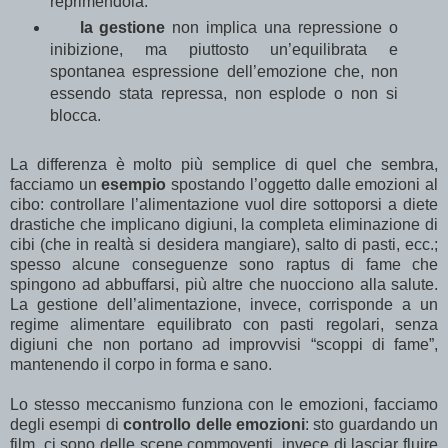
reprimendola.
la gestione
non implica una repressione o
inibizione, ma piuttosto un’equilibrata e
spontanea espressione dell’emozione che, non
essendo stata repressa, non esplode o non si
blocca.
La differenza è molto più semplice di quel che sembra,
facciamo un
esempio
spostando l’oggetto dalle emozioni al
cibo: controllare l’alimentazione vuol dire sottoporsi a diete
drastiche che implicano digiuni, la completa eliminazione di
cibi (che in realtà si desidera mangiare), salto di pasti, ecc.;
spesso alcune conseguenze sono raptus di fame che
spingono ad abbuffarsi, più altre che nuocciono alla salute.
La gestione dell’alimentazione, invece, corrisponde a un
regime alimentare equilibrato con pasti regolari, senza
digiuni che non portano ad improvvisi “scoppi di fame”,
mantenendo il corpo in forma e sano.
Lo stesso meccanismo funziona con le emozioni, facciamo
degli esempi di
controllo delle emozioni
: sto guardando un
film, ci sono delle scene commoventi, invece di lasciar fluire