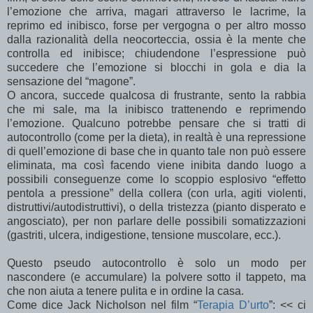
l’emozione che arriva, magari attraverso le lacrime, la
reprimo ed inibisco, forse per vergogna o per altro mosso
dalla razionalità della neocorteccia, ossia è la mente che
controlla ed inibisce; chiudendone l’espressione può
succedere che l’emozione si blocchi in gola e dia la
sensazione del “magone”.
O ancora, succede qualcosa di frustrante, sento la rabbia
che mi sale, ma la inibisco trattenendo e reprimendo
l’emozione. Qualcuno potrebbe pensare che si tratti di
autocontrollo (come per la dieta), in realtà è una repressione
di quell’emozione di base che in quanto tale non può essere
eliminata, ma così facendo viene inibita dando luogo a
possibili conseguenze come lo scoppio esplosivo “effetto
pentola a pressione” della collera (con urla, agiti violenti,
distruttivi/autodistruttivi), o della tristezza (pianto disperato e
angosciato), per non parlare delle possibili somatizzazioni
(gastriti, ulcera, indigestione, tensione muscolare, ecc.).
Questo pseudo autocontrollo è solo un modo per
nascondere (e accumulare) la polvere sotto il tappeto, ma
che non aiuta a tenere pulita e in ordine la casa.
Come dice Jack Nicholson nel film “
Terapia D’urto
”: << ci