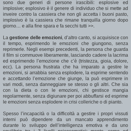
sono due generi di persone irascibili: esplosive ed
implosive; esplosivo è il genere di individuo che si mette ad
inveire contro la cassiera che non gli accetta i buoni pasto,
implosivo è la cassiera che rimane tranquilla giorno dopo
giorno… e alla fine spara e fa secchi tutti >>.
La
gestione delle emozioni
, d’altro canto, si acquisisce con
il tempo, esprimendo le emozioni che giungono, senza
reprimerle. Negli esempi precedenti, la persona che guarda
il film si commuove liberamente, lasciando cadere la lacrima
ed esprimendo l’emozione che c’è (tristezza, gioia, dolore,
ecc). La persona frustrata che ha imparato a gestire le
emozioni, si arrabbia senza esplodere, la esprime sentendo
e accettando l’emozione che giunge, la può esprimere in
vari modi, senza danneggiare se stesso o gli altri. Che sia
con la dieta o con le emozioni, chi gestisce mangia
regolarmente, senza digiunare per poi abbuffarsi ed esprime
le emozioni senza esplodere in crisi colleriche o di pianto.
Spesso l’incapacità o la difficoltà a gestire i propri vissuti
interni può dipendere da un mancato apprendimento
durante lo sviluppo dell’intelligenza emotiva e da uno